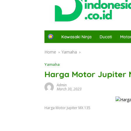
H
Kawasaki Ninja
Ducati
Moto
o
m
Home
Yamaha
e
Yamaha
Harga Motor Jupiter 
Admin
March 30, 2023
Harga Motor Jupiter MX 135