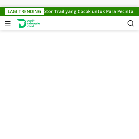
Skip to content
TM Cross 150: Motor Trail yang Cocok untuk Para Pecinta Off-R
LAGI TRENDING