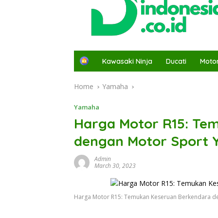
H
Kawasaki Ninja
Ducati
Moto
o
m
Home
Yamaha
e
Yamaha
Harga Motor R15: Te
dengan Motor Sport
Admin
March 30, 2023
Harga Motor R15: Temukan Keseruan Berkendara d