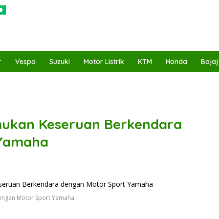
r
Vespa
Suzuki
Motor Listrik
KTM
Honda
Bajaj
mukan Keseruan Berkendara
 Yamaha
engan Motor Sport Yamaha