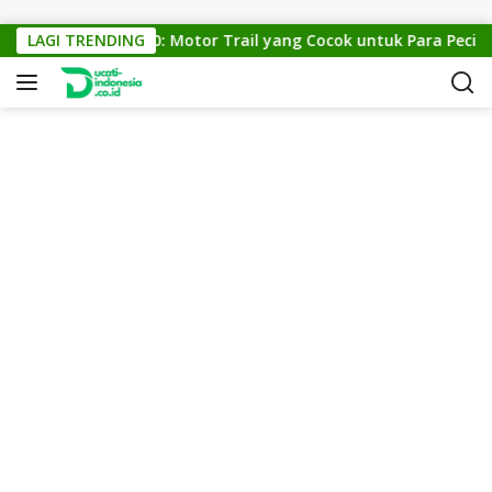
Skip to content
KTM Cross 150: Motor Trail yang Cocok untuk Para Pecinta 
LAGI TRENDING