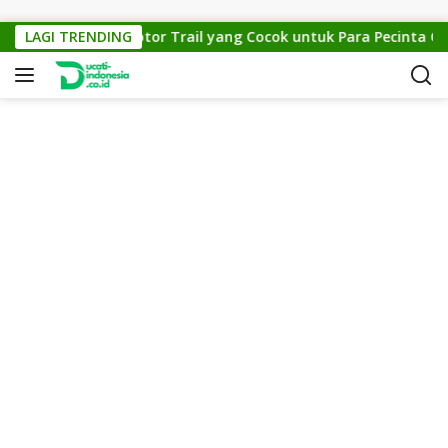
Skip to content
M Cross 150: Motor Trail yang Cocok untuk Para Pecinta Off-Ro
LAGI TRENDING