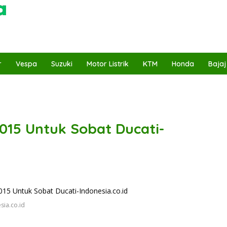
r
Vespa
Suzuki
Motor Listrik
KTM
Honda
Bajaj
015 Untuk Sobat Ducati-
sia.co.id