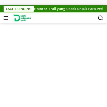
Skip to content
KTM Cross 150: Motor Trail yang Cocok untuk Para Pecinta O
LAGI TRENDING