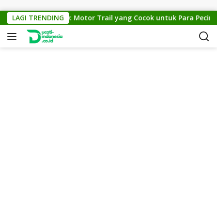
Skip to content
KTM Cross 150: Motor Trail yang Cocok untuk Para Pecinta O
LAGI TRENDING