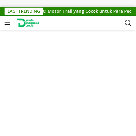
Skip to content
KTM Cross 150: Motor Trail yang Cocok untuk Para Pecinta 
LAGI TRENDING