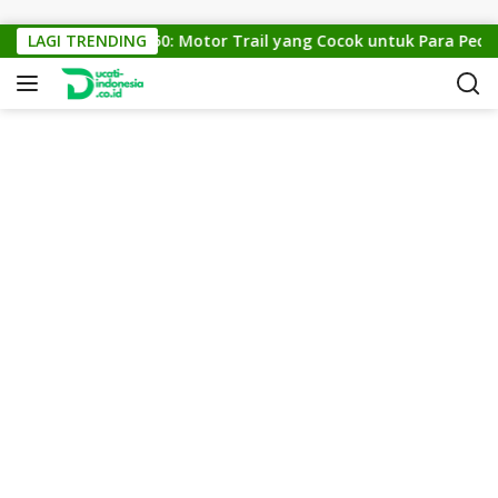
Skip to content
KTM Cross 150: Motor Trail yang Cocok untuk Para Pecinta 
LAGI TRENDING