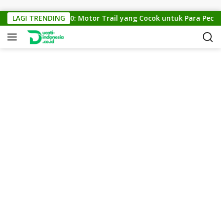
Skip to content
KTM Cross 150: Motor Trail yang Cocok untuk Para Pecinta 
LAGI TRENDING