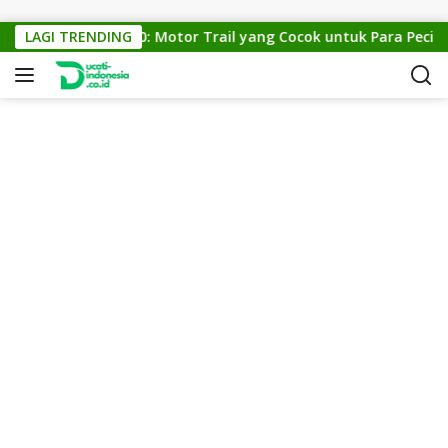
Skip to content
KTM Cross 150: Motor Trail yang Cocok untuk Para Pecinta 
LAGI TRENDING