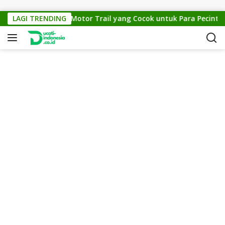
Skip to content
KTM Cross 150: Motor Trail yang Cocok untuk Para Pecinta Off
LAGI TRENDING