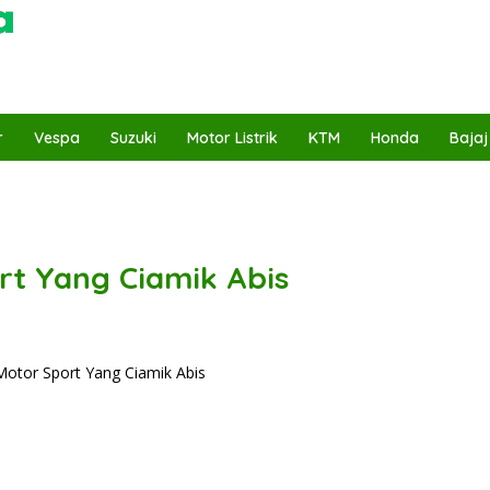
r
Vespa
Suzuki
Motor Listrik
KTM
Honda
Bajaj
rt Yang Ciamik Abis