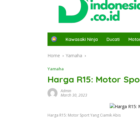
H
Kawasaki Ninja
Ducati
Moto
o
m
Home
Yamaha
e
Yamaha
Harga R15: Motor Spo
Admin
March 30, 2023
Harga R15: Motor Sport Yang Ciamik Abis