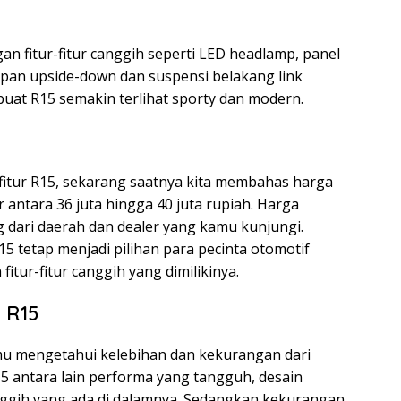
gan fitur-fitur canggih seperti LED headlamp, panel
 depan upside-down dan suspensi belakang link
uat R15 semakin terlihat sporty dan modern.
itur R15, sekarang saatnya kita membahas harga
r antara 36 juta hingga 40 juta rupiah. Harga
 dari daerah dan dealer yang kamu kunjungi.
5 tetap menjadi pilihan para pecinta otomotif
tur-fitur canggih yang dimilikinya.
 R15
mu mengetahui kelebihan dan kekurangan dari
15 antara lain performa yang tangguh, desain
canggih yang ada di dalamnya. Sedangkan kekurangan