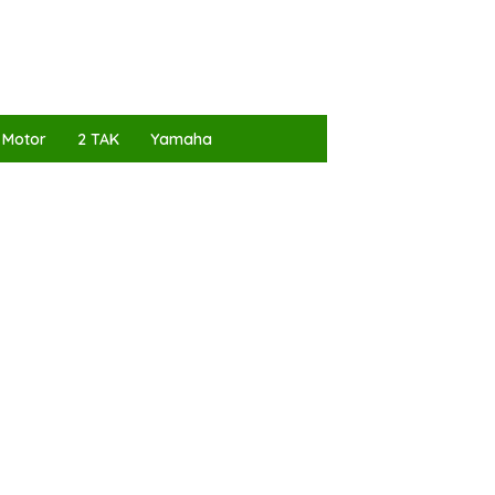
 Motor
2 TAK
Yamaha