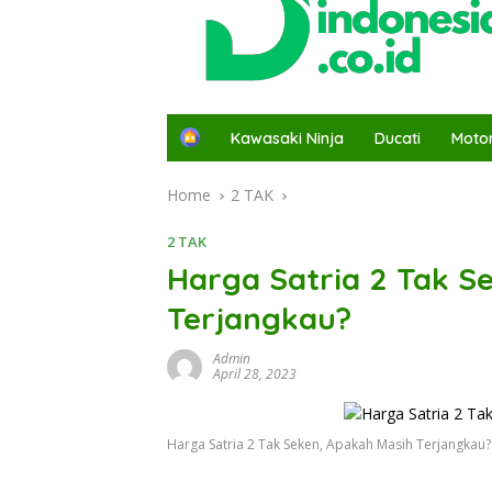
H
Kawasaki Ninja
Ducati
Moto
o
m
Home
2 TAK
e
2 TAK
Harga Satria 2 Tak S
Terjangkau?
Admin
April 28, 2023
Harga Satria 2 Tak Seken, Apakah Masih Terjangkau?