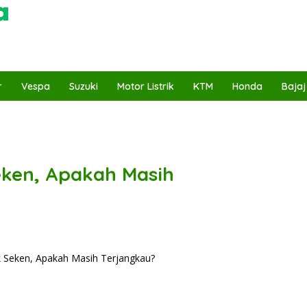
r
Vespa
Suzuki
Motor Listrik
KTM
Honda
Bajaj
eken, Apakah Masih