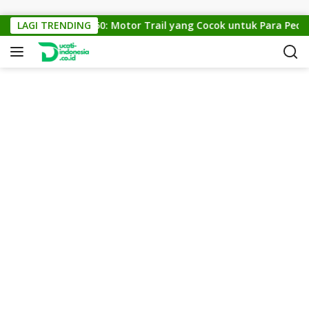
Skip to content
KTM Cross 150: Motor Trail yang Cocok untuk Para Pecinta 
LAGI TRENDING