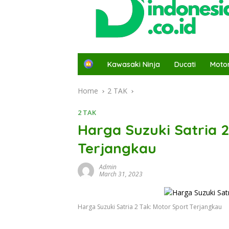
H
Kawasaki Ninja
Ducati
Moto
o
m
Home
2 TAK
e
2 TAK
Harga Suzuki Satria 2
Terjangkau
Admin
March 31, 2023
Harga Suzuki Satria 2 Tak: Motor Sport Terjangkau