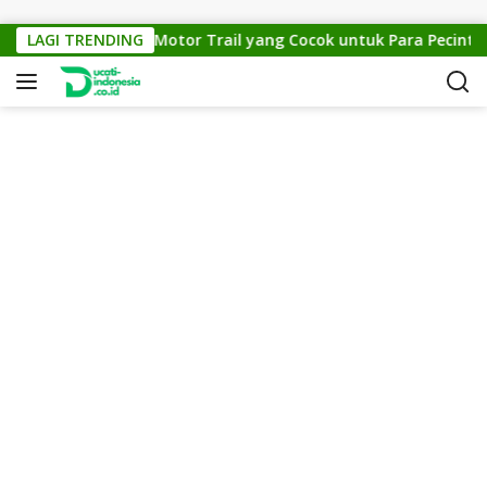
Skip to content
KTM Cross 150: Motor Trail yang Cocok untuk Para Pecinta Off
LAGI TRENDING