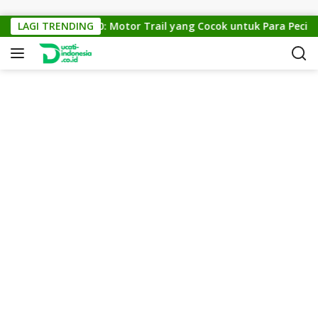
Skip to content
KTM Cross 150: Motor Trail yang Cocok untuk Para Pecinta O
LAGI TRENDING