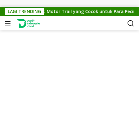
Skip to content
KTM Cross 150: Motor Trail yang Cocok untuk Para Pecinta Of
LAGI TRENDING