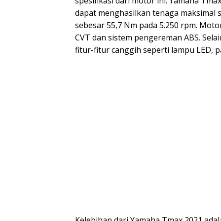
spesifikasi dari motor ini. Yamaha Tma
dapat menghasilkan tenaga maksimal s
sebesar 55,7 Nm pada 5.250 rpm. Motor
CVT dan sistem pengereman ABS. Selai
fitur-fitur canggih seperti lampu LED, p
Kelebihan dari Yamaha Tmax 2021 adal