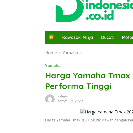
H
Kawasaki Ninja
Ducati
Moto
o
m
Home
Yamaha
e
Yamaha
Harga Yamaha Tmax 2
Performa Tinggi
Admin
March 30, 2023
Harga Yamaha Tmax 2021: Skutik Mewah dengan Per