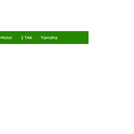
 Motor
2 TAK
Yamaha