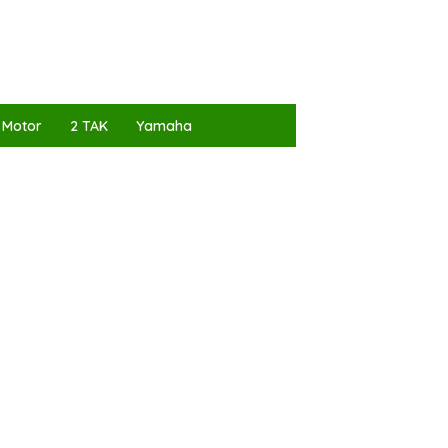
 Motor
2 TAK
Yamaha