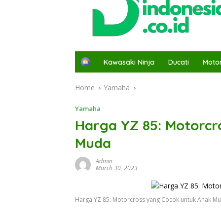
H
Kawasaki Ninja
Ducati
Moto
o
m
Home
Yamaha
e
Yamaha
Harga YZ 85: Motorcr
Muda
Admin
March 30, 2023
Harga YZ 85: Motorcross yang Cocok untuk Anak M