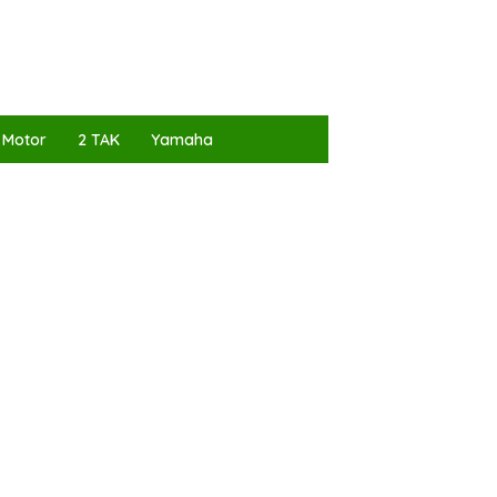
 Motor
2 TAK
Yamaha