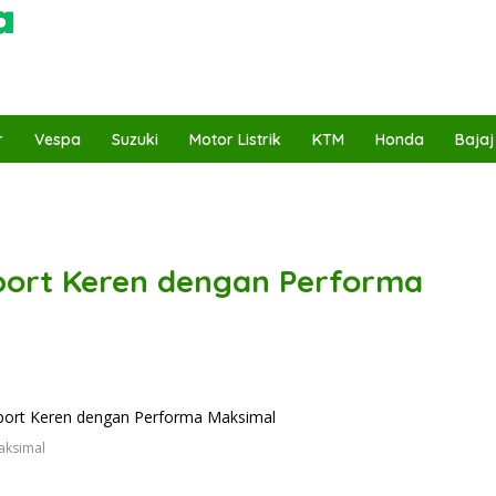
r
Vespa
Suzuki
Motor Listrik
KTM
Honda
Bajaj
port Keren dengan Performa
aksimal