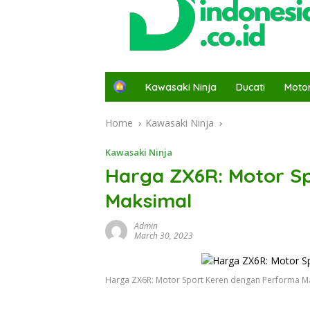
H
Kawasaki Ninja
Ducati
Moto
o
m
Home
Kawasaki Ninja
e
Kawasaki Ninja
Harga ZX6R: Motor S
Maksimal
Admin
March 30, 2023
Harga ZX6R: Motor Sport Keren dengan Performa M