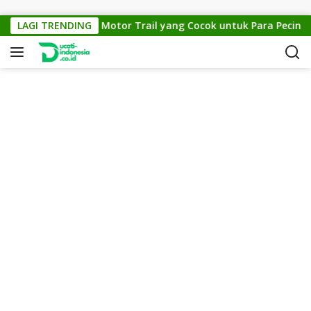
Skip to content
KTM Cross 150: Motor Trail yang Cocok untuk Para Pecinta O
LAGI TRENDING