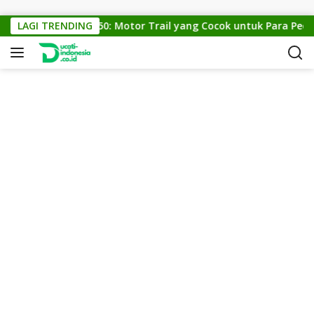
Skip to content
LAGI TRENDING
KTM Cross 150: Motor Trail yang Cocok untuk Para Pecinta