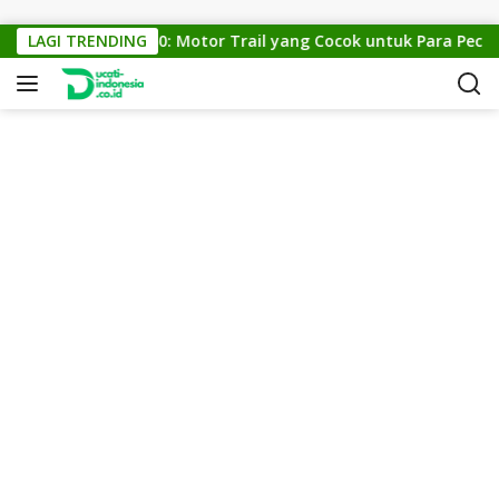
Skip to content
KTM Cross 150: Motor Trail yang Cocok untuk Para Pecinta 
LAGI TRENDING