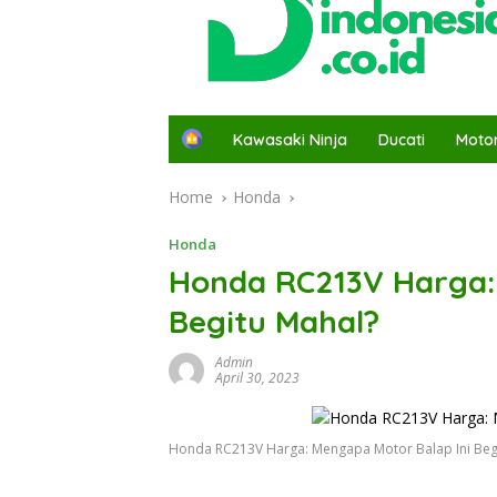
H
Kawasaki Ninja
Ducati
Moto
o
m
Home
Honda
e
Honda
Honda RC213V Harga:
Begitu Mahal?
Admin
April 30, 2023
Honda RC213V Harga: Mengapa Motor Balap Ini Beg