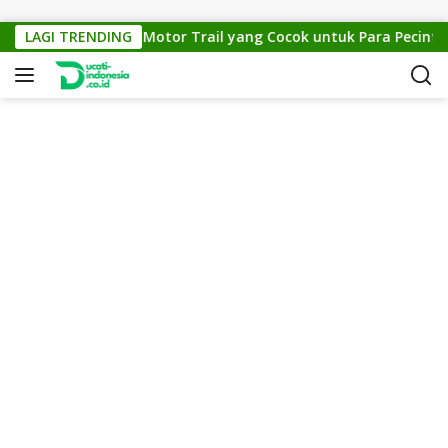
Skip to content
KTM Cross 150: Motor Trail yang Cocok untuk Para Pecinta Of
LAGI TRENDING