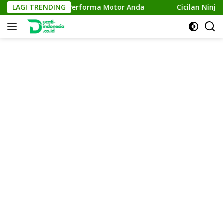
Skip
da: Meningkatkan Performa Motor Anda
LAGI TRENDING
Cicilan Ninja 2
to
content