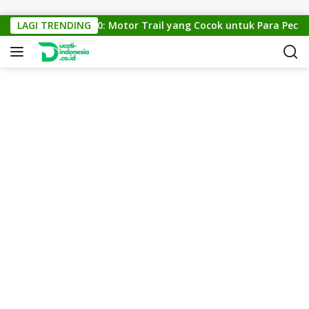
Skip to content
KTM Cross 150: Motor Trail yang Cocok untuk Para Pecinta 
LAGI TRENDING