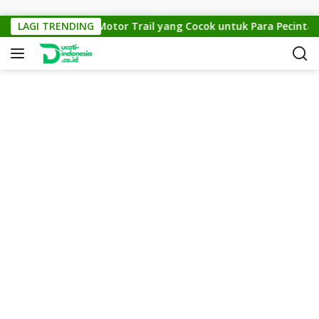
Skip to content
KTM Cross 150: Motor Trail yang Cocok untuk Para Pecinta Off
LAGI TRENDING