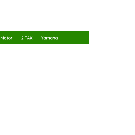
 Motor
2 TAK
Yamaha