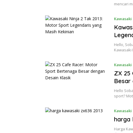
mencari m
Kawasaki 
Kawasa
Legend
Hello, Sob
Kawasaki 
Kawasaki 
ZX 25 
Besar 
Hello Soba
sport? Mo
Kawasaki 
harga 
Harga Kaw