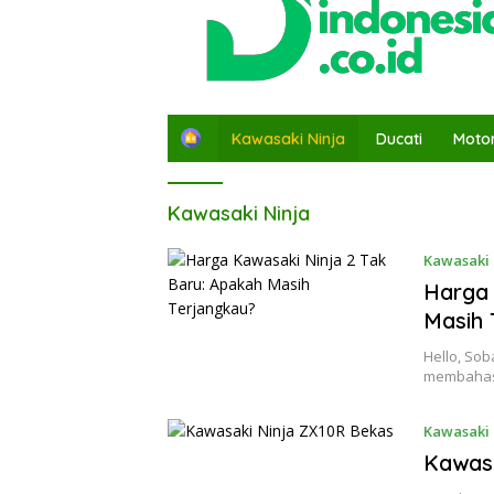
H
Kawasaki Ninja
Ducati
Moto
o
m
e
Kawasaki Ninja
Kawasaki 
Harga 
Masih 
Hello, Soba
membahas 
Kawasaki 
Kawasa