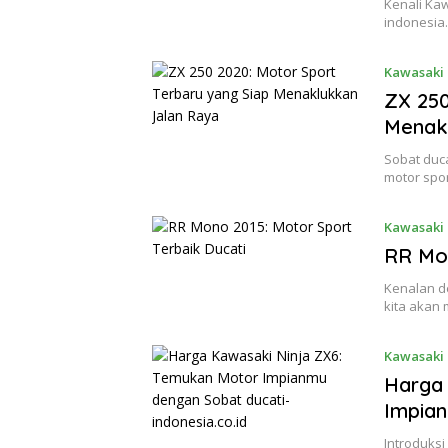
Kenali Ka
indonesia.
Kawasaki 
ZX 250
Menak
Sobat duca
motor spor
Kawasaki 
RR Mon
Kenalan de
kita akan
Kawasaki 
Harga 
Impian
Introduksi