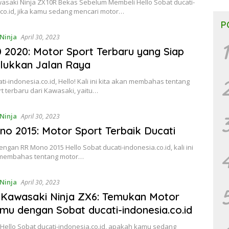
wasaki Ninja ZX10R Bekas Sebelum Membeli Hello Sobat ducati-
co.id, jika kamu sedang mencari motor…
P
Ninja
April 30, 2023
1
 2020: Motor Sport Terbaru yang Siap
lukkan Jalan Raya
ti-indonesia.co.id, Hello! Kali ini kita akan membahas tentang
t terbaru dari Kawasaki, yaitu…
Ninja
April 30, 2023
o 2015: Motor Sport Terbaik Ducati
ngan RR Mono 2015 Hello Sobat ducati-indonesia.co.id, kali ini
 membahas tentang motor…
Ninja
April 30, 2023
Kawasaki Ninja ZX6: Temukan Motor
mu dengan Sobat ducati-indonesia.co.id
 Hello Sobat ducati-indonesia.co.id, apakah kamu sedang