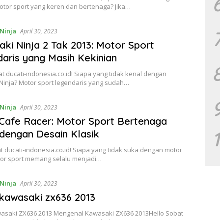
otor sport yang keren dan bertenaga? Jika…
Ninja
April 30, 2023
ki Ninja 2 Tak 2013: Motor Sport
aris yang Masih Kekinian
at ducati-indonesia.co.id! Siapa yang tidak kenal dengan
Ninja? Motor sport legendaris yang sudah…
Ninja
April 30, 2023
Cafe Racer: Motor Sport Bertenaga
dengan Desain Klasik
t ducati-indonesia.co.id! Siapa yang tidak suka dengan motor
tor sport memang selalu menjadi…
Ninja
April 30, 2023
kawasaki zx636 2013
asaki ZX636 2013 Mengenal Kawasaki ZX636 2013Hello Sobat