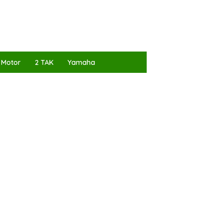
 Motor
2 TAK
Yamaha