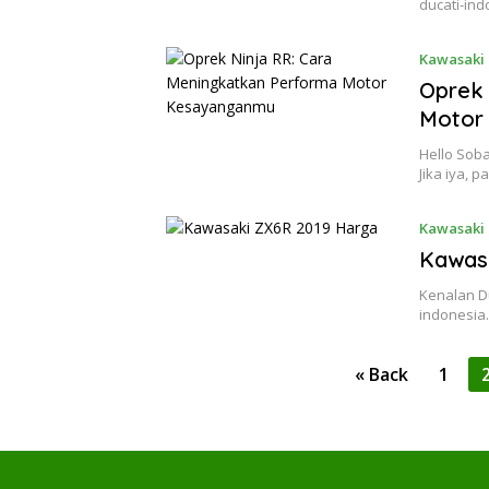
ducati-ind
Kawasaki 
Oprek 
Motor
Hello Soba
Jika iya, p
Kawasaki 
Kawas
Kenalan D
indonesia.
Posts
« Back
1
pagination