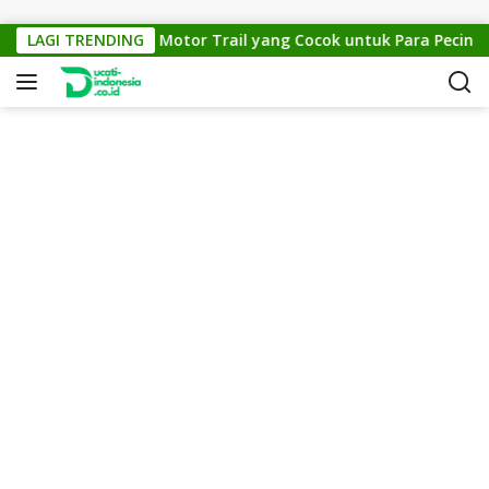
Skip to content
KTM Cross 150: Motor Trail yang Cocok untuk Para Pecinta Of
LAGI TRENDING