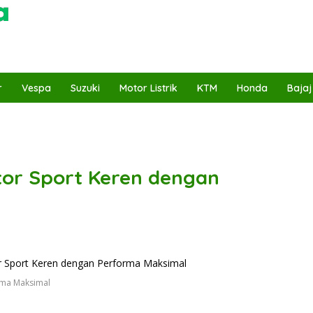
r
Vespa
Suzuki
Motor Listrik
KTM
Honda
Bajaj
tor Sport Keren dengan
rma Maksimal