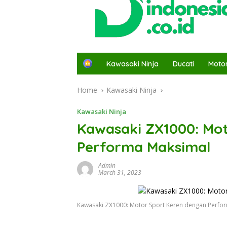
H
Kawasaki Ninja
Ducati
Moto
o
m
Home
Kawasaki Ninja
e
Kawasaki Ninja
Kawasaki ZX1000: Mo
Performa Maksimal
Admin
March 31, 2023
Kawasaki ZX1000: Motor Sport Keren dengan Perfo