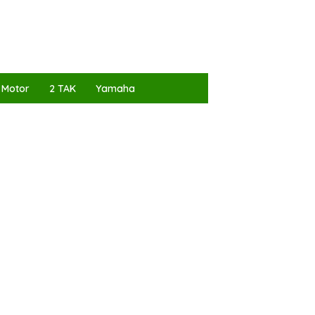
 Motor
2 TAK
Yamaha