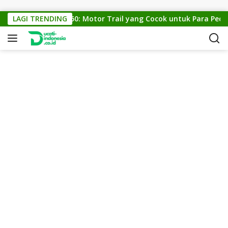
Skip to content
LAGI TRENDING
KTM Cross 150: Motor Trail yang Cocok untuk Para Pecinta