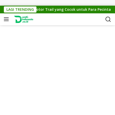
Skip to content
TM Cross 150: Motor Trail yang Cocok untuk Para Pecinta Off-
LAGI TRENDING