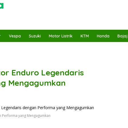
r
Vespa
Suzuki
Motor Listrik
KTM
Honda
Bajaj
tor Enduro Legendaris
ng Mengagumkan
an Performa yang Mengagumkan