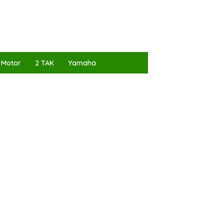
 Motor
2 TAK
Yamaha