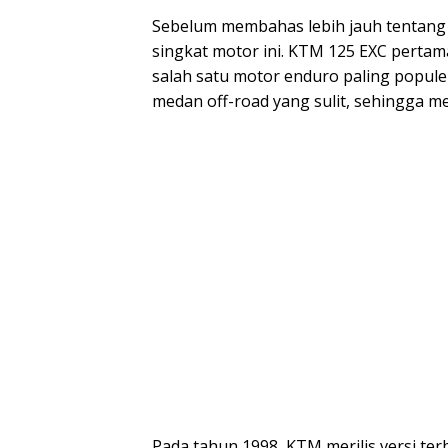
Sebelum membahas lebih jauh tentang K
singkat motor ini. KTM 125 EXC pertam
salah satu motor enduro paling populer
medan off-road yang sulit, sehingga m
Pada tahun 1998, KTM merilis versi ter