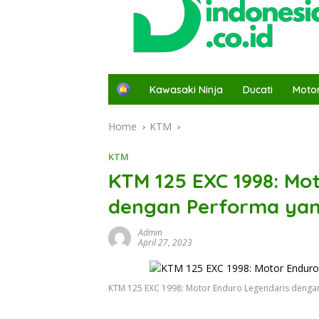
H
Kawasaki Ninja
Ducati
Moto
o
m
Home
KTM
e
KTM
KTM 125 EXC 1998: Mo
dengan Performa ya
Admin
April 27, 2023
KTM 125 EXC 1998: Motor Enduro Legendaris deng