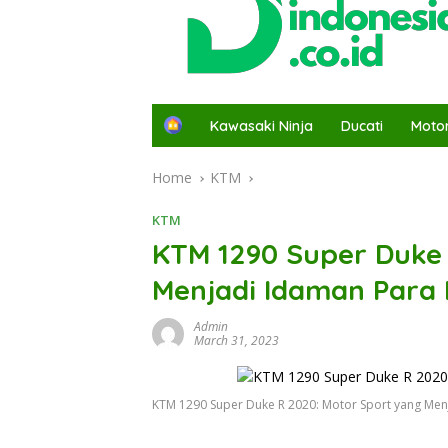
H
Kawasaki Ninja
Ducati
Moto
o
m
Home
KTM
e
KTM
KTM 1290 Super Duke 
Menjadi Idaman Para 
Admin
March 31, 2023
KTM 1290 Super Duke R 2020: Motor Sport yang Men