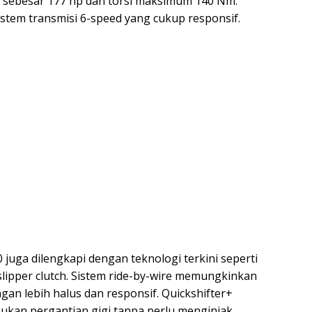
 sebesar 177 hp dan torsi maksimum 140 Nm.
istem transmisi 6-speed yang cukup responsif.
 juga dilengkapi dengan teknologi terkini seperti
 slipper clutch. Sistem ride-by-wire memungkinkan
n lebih halus dan responsif. Quickshifter+
an pergantian gigi tanpa perlu menginjak