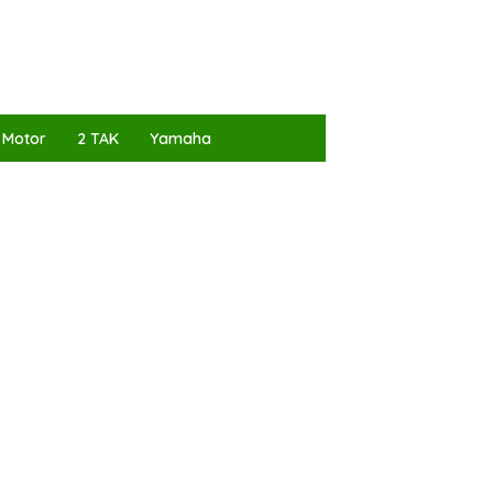
 Motor
2 TAK
Yamaha