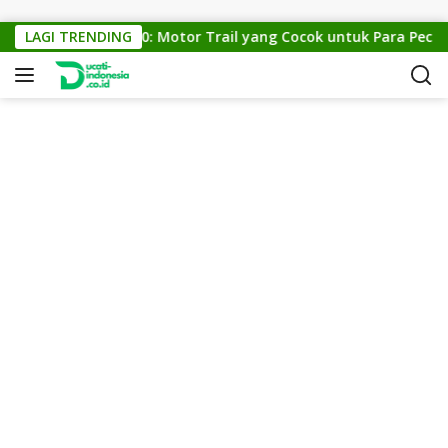
Skip to content
KTM Cross 150: Motor Trail yang Cocok untuk Para Pecinta 
LAGI TRENDING