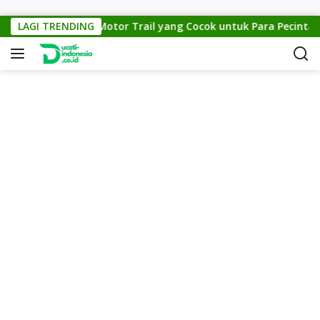
Skip to content
KTM Cross 150: Motor Trail yang Cocok untuk Para Pecinta Off
LAGI TRENDING