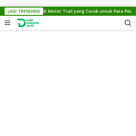
Skip to content
KTM Cross 150: Motor Trail yang Cocok untuk Para Pecinta 
LAGI TRENDING