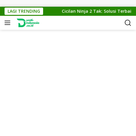
Skip to content
orma Motor Anda
LAGI TRENDING
Cicilan Ninja 2 Tak: Solusi Terbaik u