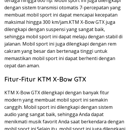
tenaga hingga 600 hp. Mobil sport ini juga dilengkapi
dengan sistem transmisi otomatis 7-percepatan yang
membuat mobil sport ini dapat mencapai kecepatan
maksimal hingga 300 km/jam.KTM X-Bow GTX juga
dilengkapi dengan suspensi yang sangat baik,
sehingga mobil sport ini dapat melaju dengan stabil di
jalanan. Mobil sport ini juga dilengkapi dengan rem
cakram yang besar dan bertenaga tinggi untuk
memastikan mobil sport ini dapat berhenti dengan
cepat dan aman.
Fitur-Fitur KTM X-Bow GTX
KTM X-Bow GTX dilengkapi dengan banyak fitur
modern yang membuat mobil sport ini semakin
canggih. Mobil sport ini dilengkapi dengan sistem
audio yang sangat baik, sehingga Anda dapat
menikmati musik favorit Anda saat berkendara dengan
mobil sport ini.Selain itu, mobil sport ini juga dilengkapi