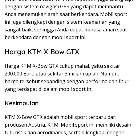
dengan sistem navigasi GPS yang dapat membantu
Anda menemukan arah saat berkendara. Mobil sport
ini juga dilengkapi dengan sistem keamanan yang
sangat baik, sehingga Anda dapat merasa aman saat
berkendara dengan mobil sport ini.
Harga KTM X-Bow GTX
Harga KTM X-Bow GTX cukup mahal, yaitu sekitar
200.000 Euro atau sekitar 3 miliar rupiah. Namun,
harga tersebut sebanding dengan performa dan fitur
yang terdapat di dalam mobil sport ini.
Kesimpulan
KTM X-Bow GTX adalah mobil sport terbaru dari
produsen Austria, KTM. Mobil sport ini memiliki desain
futuristik dan aerodinamis, serta dilengkapi dengan