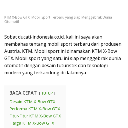
KTM X-Bow GTX: Mobil Sport Terbaru yang Siap Menggebrak Dunia
Otomotif
Sobat ducati-indonesia.co.id, kali ini saya akan
membahas tentang mobil sport terbaru dari produsen
Austria, KTM. Mobil sport ini dinamakan KTM X-Bow
GTX. Mobil sport yang satu ini siap menggebrak dunia
otomotif dengan desain futuristik dan teknologi
modern yang terkandung di dalamnya.
BACA CEPAT
TUTUP
Desain KTM X-Bow GTX
Performa KTM X-Bow GTX
Fitur-Fitur KTM X-Bow GTX
Harga KTM X-Bow GTX