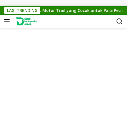
Skip to content
KTM Cross 150: Motor Trail yang Cocok untuk Para Pecinta O
LAGI TRENDING