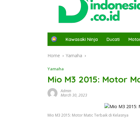
H
Kawasaki Ninja
Ducati
Moto
o
m
Home
Yamaha
e
Yamaha
Mio M3 2015: Motor Ma
Admin
March 30, 2023
Mio M3 2015: Motor Matic Terbaik di Kelasnya