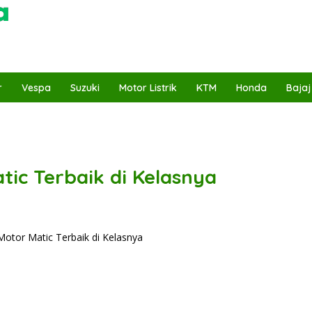
r
Vespa
Suzuki
Motor Listrik
KTM
Honda
Bajaj
tic Terbaik di Kelasnya