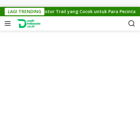
Skip to content
TM Cross 150: Motor Trail yang Cocok untuk Para Pecinta Off-
LAGI TRENDING