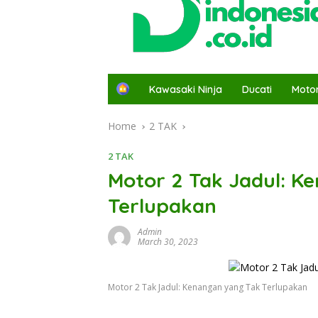
H
Kawasaki Ninja
Ducati
Moto
o
m
Home
2 TAK
e
2 TAK
Motor 2 Tak Jadul: K
Terlupakan
Admin
March 30, 2023
Motor 2 Tak Jadul: Kenangan yang Tak Terlupakan