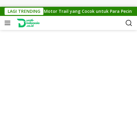
Skip to content
KTM Cross 150: Motor Trail yang Cocok untuk Para Pecinta Off
LAGI TRENDING