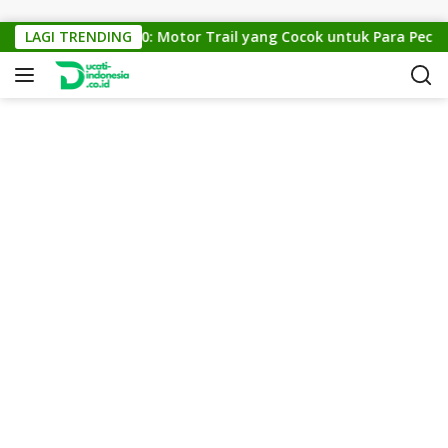
Skip to content
KTM Cross 150: Motor Trail yang Cocok untuk Para Pecinta 
LAGI TRENDING